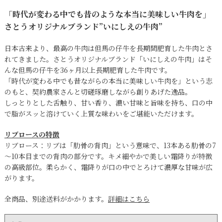
「時代が変わる中でも昔のような本当に美味しい牛肉を」
さとうオリジナルブランド”いにしえの牛肉”
日本古来より、最高の牛肉は但馬の仔牛を長期間肥育した牛肉とさ
れてきました。さとうオリジナルブランド「いにしえの牛肉」はそ
んな但馬の仔牛を36ヶ月以上長期肥育した牛肉です。
「時代が変わる中でも昔ながらの本当に美味しい牛肉を」という志
のもと、契約農家さんと切磋琢磨しながら創りあげた逸品。
しっとりとした舌触り、甘い香り、濃い甘味と旨味を持ち、口の中
で脂がスッと溶けていく上質な味わいをご堪能いただけます。
リブロースの特徴
リブロース：リブは「肋骨の背肉」という意味で、13本ある肋骨の7
～10本目までの背肉の部分です。キメ細やかで美しい霜降りが特徴
の高級部位。柔らかく、霜降りが口の中でとろけて濃厚な甘味が広
がります。
全商品、別途送料がかかります。
詳細はこちら