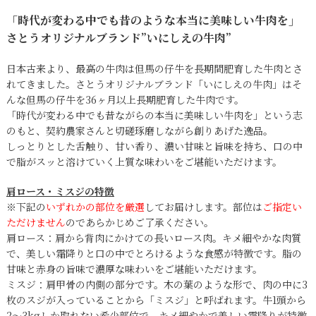
「時代が変わる中でも昔のような本当に美味しい牛肉を」
さとうオリジナルブランド”いにしえの牛肉”
日本古来より、最高の牛肉は但馬の仔牛を長期間肥育した牛肉とさ
れてきました。さとうオリジナルブランド「いにしえの牛肉」はそ
んな但馬の仔牛を36ヶ月以上長期肥育した牛肉です。
「時代が変わる中でも昔ながらの本当に美味しい牛肉を」という志
のもと、契約農家さんと切磋琢磨しながら創りあげた逸品。
しっとりとした舌触り、甘い香り、濃い甘味と旨味を持ち、口の中
で脂がスッと溶けていく上質な味わいをご堪能いただけます。
肩ロース・ミスジの特徴
※下記の
いずれかの部位を厳選
してお届けします。部位は
ご指定い
ただけません
のであらかじめご了承ください。
肩ロース：肩から背肉にかけての長いロース肉。キメ細やかな肉質
で、美しい霜降りと口の中でとろけるような食感が特徴です。脂の
甘味と赤身の旨味で濃厚な味わいをご堪能いただけます。
ミスジ：肩甲骨の内側の部分です。木の葉のような形で、肉の中に3
枚のスジが入っていることから「ミスジ」と呼ばれます。牛1頭から
2～3kgしか取れない希少部位で、キメ細やかで美しい霜降りが特徴