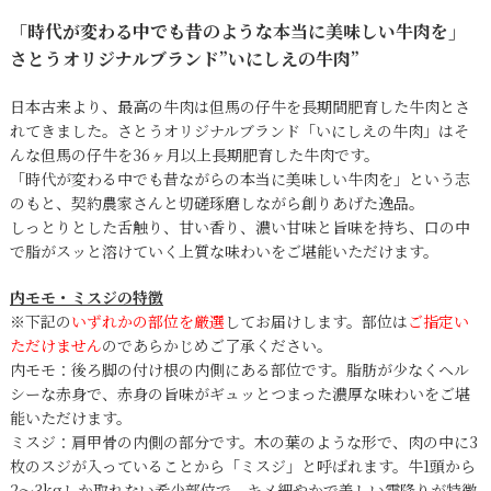
「時代が変わる中でも昔のような本当に美味しい牛肉を」
さとうオリジナルブランド”いにしえの牛肉”
日本古来より、最高の牛肉は但馬の仔牛を長期間肥育した牛肉とさ
れてきました。さとうオリジナルブランド「いにしえの牛肉」はそ
んな但馬の仔牛を36ヶ月以上長期肥育した牛肉です。
「時代が変わる中でも昔ながらの本当に美味しい牛肉を」という志
のもと、契約農家さんと切磋琢磨しながら創りあげた逸品。
しっとりとした舌触り、甘い香り、濃い甘味と旨味を持ち、口の中
で脂がスッと溶けていく上質な味わいをご堪能いただけます。
内モモ・ミスジの特徴
※下記の
いずれかの部位を厳選
してお届けします。部位は
ご指定い
ただけません
のであらかじめご了承ください。
内モモ：後ろ脚の付け根の内側にある部位です。脂肪が少なくヘル
シーな赤身で、赤身の旨味がギュッとつまった濃厚な味わいをご堪
能いただけます。
ミスジ：肩甲骨の内側の部分です。木の葉のような形で、肉の中に3
枚のスジが入っていることから「ミスジ」と呼ばれます。牛1頭から
2～3kgしか取れない希少部位で、キメ細やかで美しい霜降りが特徴